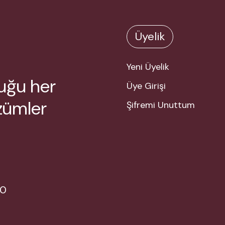
Üyelik
Yeni Üyelik
duğu her
Üye Girişi
özümler
Şifremi Unuttum
80