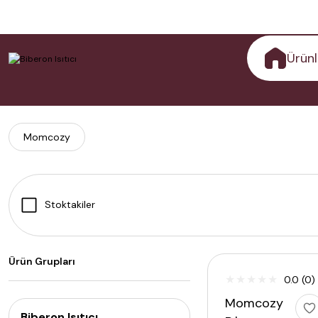
Ürünl
Momcozy
Stoktakiler
Tükendi
Ürün Grupları
0.0 (0)
Momcozy
Biberon Isıtıcı