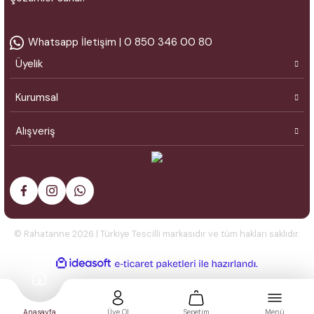
Whatsapp İletişim | 0 850 346 00 80
Üyelik
Kurumsal
Alışveriş
© Rahatanne 2026 | Türkiye Tescilli markasıdır ve tüm hakları saklıdır.
ideasoft
ile
e-
hazırlandı.
ticaret
paketleri
Anasayfa
Üye Ol
Sepetim
Menü