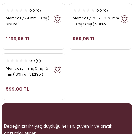
Tükendi
0.0 (0)
0.0 (0)
Momcozy 24 mm Flanş (
Momcozy 15-17-19-21 mm
S12Pro )
Flanş Girişi ( S9Pro –
S12Pro )
1.199,95 TL
959,95 TL
Tükendi
0.0 (0)
Momcozy Flanş Girişi 15
mm ( S9Pro -S12Pro )
599,00 TL
Bebeğinizin ihtiyaç duyduğu her an, güvenilir ve pratik
çözümler sunar.