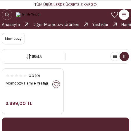
TÜM ÜRÜNLERDE ÜCRETSİZ KARGO
Anasayfa
Diğer Momcozy Ürünleri
Yastıklar
Hami
Momcozy
SIRALA
Tükendi
0.0 (0)
Momcozy Hamile Yastığı
3.699,00 TL