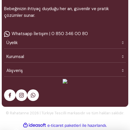
Bebeğinizin ihtiyaç duyduğu her an, güvenilir ve pratik
çözümler sunar.
Whatsapp İletişim | 0 850 346 00 80
Üyelik
Kurumsal
Alışveriş
© Rahatanne 2026 | Türkiye Tescilli markasıdır ve tüm hakları saklıdır.
ideasoft
ile
e-
hazırlandı.
ticaret